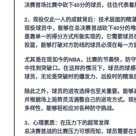
决赛首场比赛中砍下40分的球员，往往代表
2、现役仅此一人的成就背后：技术层面的精
现役球员中，能够在总决赛首战砍下40分的
是靠单一的得分方式所能实现的，它需要球员
投篮，能够打破对方防线的球员必须在每一方
尤其是在现如今的NBA，比赛的节奏快，防
中找到突破口。在这样的情况下，球员的球感
球员，无论是突破时的爆发力、远投时的精准
除此之外，球员的进攻选择也至关重要。能够
并根据场上局势灵活调整自己的进攻方式。现
多样性，能够轻松应对各种防守挑战。
3、心理素质：在压力下的超常发挥
总决赛首战的比赛压力可想而知，球员需要在