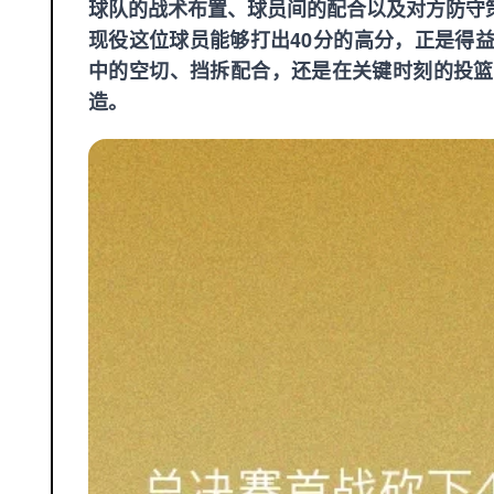
球队的战术布置、球员间的配合以及对方防守
现役这位球员能够打出40分的高分，正是得
中的空切、挡拆配合，还是在关键时刻的投篮
造。