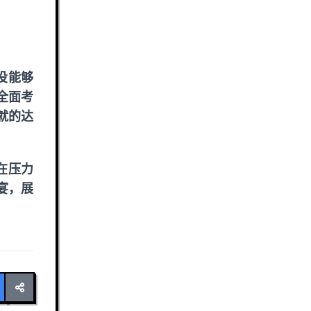
役能够
全面考
就的达
在压力
宴，展