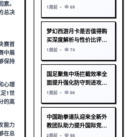
因素。
1周前
•
69
的总决
梦幻西游月卡是否值得购
买深度解析与性价比评估
决赛首
玩家必看长期收益分析
1周前
•
74
赛中展
够保持
国足聚焦中场拦截效率全
面提升强化防守到进攻转
和心理
换速度备战策略新
足1世
1周前
•
86
分的高
中国跆拳道队迎来全新外
攻能力
教团队助力提升国际竞技
够在总
水平
2周前
•
98