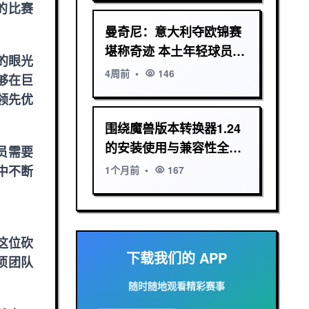
的比赛
曼奇尼：意大利夺欧锦赛
堪称奇迹 本土年轻球员比
的眼光
低水平外援更重要
4周前
•
146
够在巨
领先优
围绕魔兽版本转换器1.24
的安装使用与兼容性全面
员需要
解析指南详解
中不断
1个月前
•
167
这位砍
下载我们的 APP
项团队
随时随地观看精彩赛事