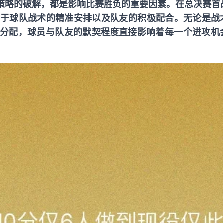
策略的破解，都是影响比赛胜负的重要因素。在总决赛首
益于球队战术的精准安排以及队友的积极配合。无论是战
分配，球员与队友的默契程度直接影响着每一个进攻机