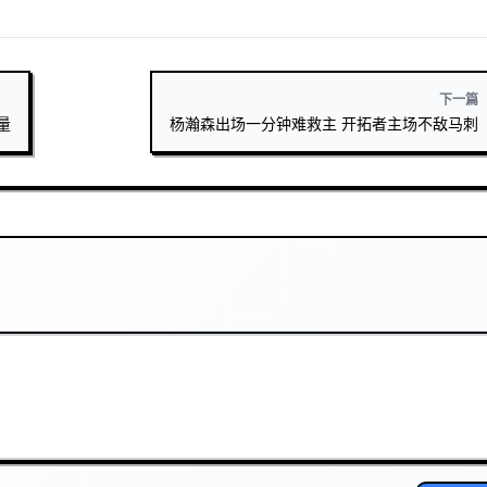
下一篇
量
杨瀚森出场一分钟难救主 开拓者主场不敌马刺