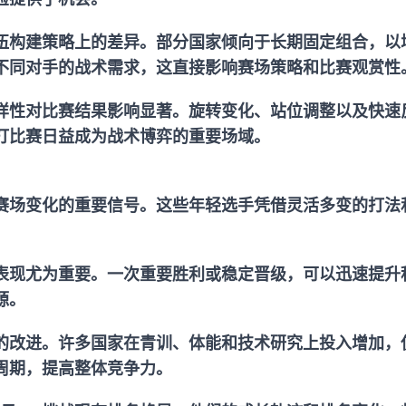
伍构建策略上的差异。部分国家倾向于长期固定组合，以
不同对手的战术需求，这直接影响赛场策略和比赛观赏性
样性对比赛结果影响显著。旋转变化、站位调整以及快速
打比赛日益成为战术博弈的重要场域。
赛场变化的重要信号。这些年轻选手凭借灵活多变的打法
。
表现尤为重要。一次重要胜利或稳定晋级，可以迅速提升
源。
的改进。许多国家在青训、体能和技术研究上投入增加，
周期，提高整体竞争力。