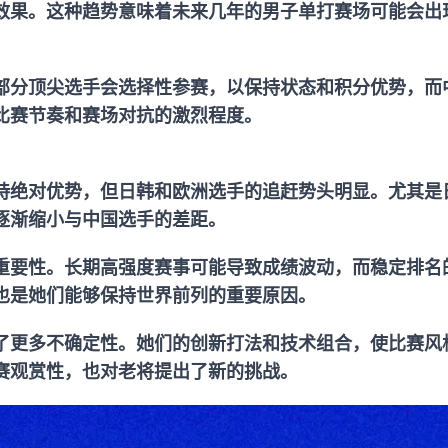
效果。这种趋势意味着未来几年的男子单打赛场可能会出
部分顶尖选手会选择性参赛，以保持状态和积分优势，而
比赛节奏和赛场对抗的激烈程度。
持绝对优势，但日韩和欧洲选手的追赶势头明显。尤其是
逐渐缩小与中国选手的差距。
重要性。长期高强度赛事可能导致成绩波动，而稳定排名
也是她们能够保持世界前列的重要原因。
了更多不确定性。她们的创新打法和技术组合，使比赛风
赛观赏性，也对老将提出了新的挑战。