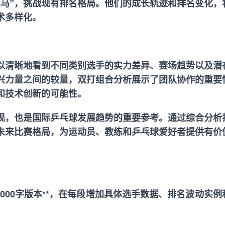
黑马”，挑战现有排名格局。他们的成长轨迹和排名变化，
术多样化。
以清晰地看到不同类别选手的实力差异、赛场趋势以及潜
兴力量之间的较量，双打组合分析展示了团队协作的重要
和技术创新的可能性。
现，也是国际乒乓球发展趋势的重要参考。通过综合分析
未来比赛格局，为运动员、教练和乒乓球爱好者提供有价
000字版本**，在每段增加具体选手数据、排名波动实例