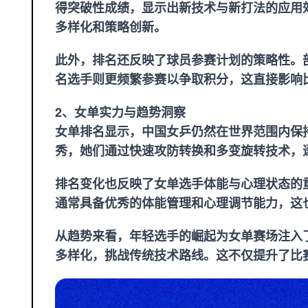
得突破性成绩，显示出新技术与新打法的应用
多样化和策略创新。
此外，排名还反映了球员参赛计划的策略性。
名选手则更频繁参赛以争取积分，这直接影响
2、女单实力与趋势洞察
女单排名显示，中国女乒仍然在世界范围内保
秀，她们通过快速攻防转换和多变旋转技术，
排名变化也反映了女单选手体能与心理状态的
通常具备优秀的体能管理和心理调节能力，这
从趋势来看，年轻选手的崛起为女单赛场注入
多样化，挑战传统技术路线。这不仅提升了比