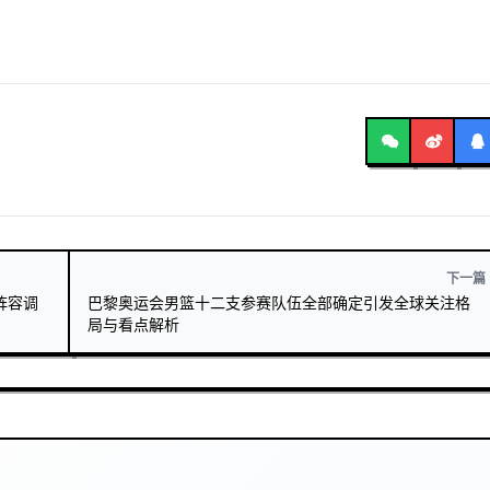
下一篇
阵容调
巴黎奥运会男篮十二支参赛队伍全部确定引发全球关注格
局与看点解析