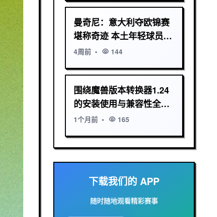
曼奇尼：意大利夺欧锦赛
堪称奇迹 本土年轻球员比
低水平外援更重要
4周前
•
144
围绕魔兽版本转换器1.24
的安装使用与兼容性全面
解析指南详解
1个月前
•
165
下载我们的 APP
随时随地观看精彩赛事