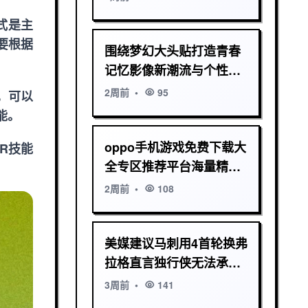
式是主
要根据
围绕梦幻大头贴打造青春
记忆影像新潮流与个性创
意自拍体验平台升级计划
2周前
•
95
，可以
能。
oppo手机游戏免费下载大
R技能
全专区推荐平台海量精品
资源畅玩指南
2周前
•
108
美媒建议马刺用4首轮换弗
拉格直言独行侠无法承担
此赌注
3周前
•
141