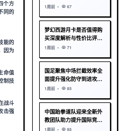
四个方
1周前
•
67
不同的
梦幻西游月卡是否值得购
买深度解析与性价比评估
技能的
玩家必看长期收益分析
1周前
•
71
，因为
国足聚焦中场拦截效率全
生命值
面提升强化防守到进攻转
控制技
换速度备战策略新
1周前
•
85
在战斗
攻击强
中国跆拳道队迎来全新外
教团队助力提升国际竞技
水平
1周前
•
95