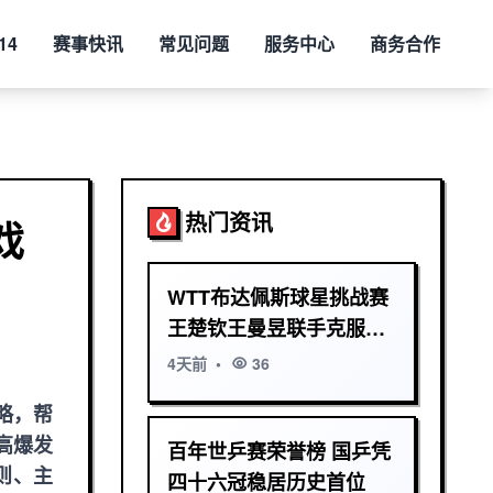
14
赛事快讯
常见问题
服务中心
商务合作
热门资讯
戏
WTT布达佩斯球星挑战赛
王楚钦王曼昱联手克服重
重挑战
4天前
•
36
略，帮
高爆发
百年世乒赛荣誉榜 国乒凭
则、主
四十六冠稳居历史首位