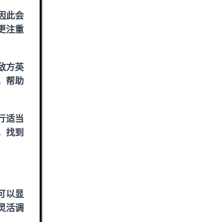
因此会
更注重
敌方英
，帮助
行适当
，找到
可以显
灵活调