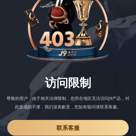
访问限制
尊敬的用户，由于相关法律限制，您所在地区无法访问J9产品，对
此造成的不便，我们深表歉意，您如有疑问请联系客服。
联系客服