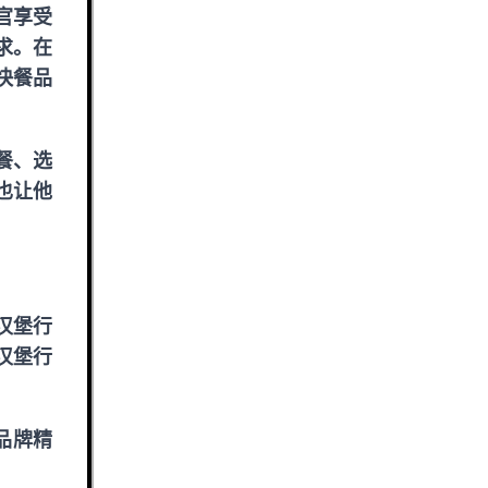
官享受
求。在
快餐品
餐、选
也让他
汉堡行
汉堡行
品牌精