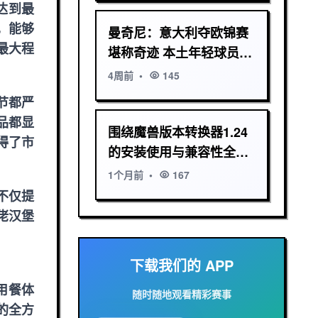
达到最
，能够
曼奇尼：意大利夺欧锦赛
最大程
堪称奇迹 本土年轻球员比
低水平外援更重要
4周前
•
145
节都严
品都显
围绕魔兽版本转换器1.24
得了市
的安装使用与兼容性全面
解析指南详解
1个月前
•
167
不仅提
佬汉堡
下载我们的 APP
用餐体
随时随地观看精彩赛事
的全方