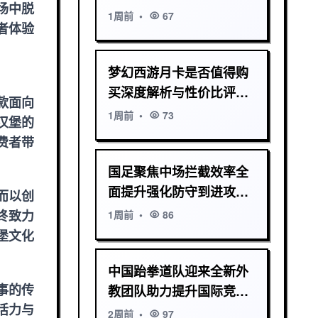
场中脱
1周前
•
67
者体验
梦幻西游月卡是否值得购
买深度解析与性价比评估
款面向
玩家必看长期收益分析
1周前
•
73
汉堡的
费者带
国足聚焦中场拦截效率全
面提升强化防守到进攻转
而以创
换速度备战策略新
终致力
1周前
•
86
堡文化
中国跆拳道队迎来全新外
事的传
教团队助力提升国际竞技
活力与
水平
2周前
•
97