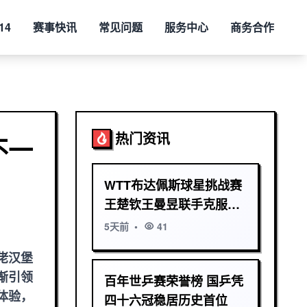
14
赛事快讯
常见问题
服务中心
商务合作
热门资讯
不一
WTT布达佩斯球星挑战赛
王楚钦王曼昱联手克服重
重挑战
5天前
•
41
佬汉堡
渐引领
百年世乒赛荣誉榜 国乒凭
体验，
四十六冠稳居历史首位