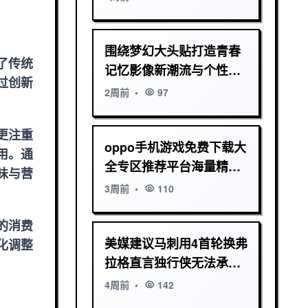
围绕梦幻大头贴打造青春
了传统
记忆影像新潮流与个性创
过创新
意自拍体验平台升级计划
2周前
•
97
更注重
oppo手机游戏免费下载大
用。通
全专区推荐平台海量精品
味与营
资源畅玩指南
3周前
•
110
的消费
美媒建议马刺用4首轮换弗
化调整
拉格直言独行侠无法承担
此赌注
4周前
•
142